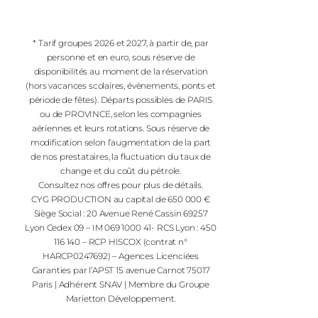
* Tarif groupes 2026 et 2027, à partir de, par
personne et en euro, sous réserve de
disponibilités au moment de la réservation
(hors vacances scolaires, évènements, ponts et
période de fêtes). Départs possibles de PARIS
ou de PROVINCE, selon les compagnies
aériennes et leurs rotations. Sous réserve de
modification selon l’augmentation de la part
de nos prestataires, la fluctuation du taux de
change et du coût du pétrole.
Consultez nos offres pour plus de détails.
CYG PRODUCTION au capital de 650 000 €
Siège Social : 20 Avenue René Cassin 69257
Lyon Cedex 09 – IM 069 1000 41- RCS Lyon : 450
116 140 – RCP HISCOX (contrat n°
HARCP0247692) – Agences Licenciées
Garanties par l’APST 15 avenue Carnot 75017
Paris | Adhérent SNAV | Membre du Groupe
Marietton Développement.