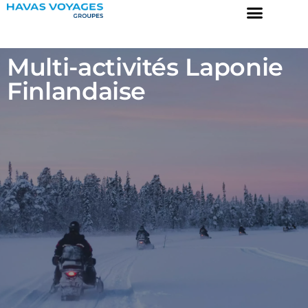
Multi-activités Laponie
Finlandaise
Destinations
Prix garantis
Collection
A propos
Engagements
Contact