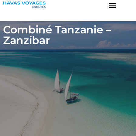
Combiné Tanzanie –
Zanzibar
Destinations
Prix garantis
Collection
A propos
Engagements
Contact