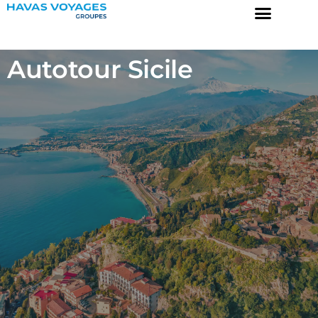
Autotour Sicile
Destinations
Prix garantis
Collection
A propos
Engagements
Contact